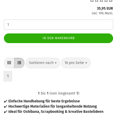
35,95 EUR
inkl. 19% MwSt.
IN DEN WARENKORB
Sortieren nach
pro Seite
Sortieren nach
16 pro Seite
1
1
bis
1
(von insgesamt
1
)
✔️
Einfache Handhabung für beste Ergebnisse
✔️
Hochwertige Materialien für langanhaltende Nutzung
✔️
Ideal für Oshibana, Scrapbooking & kreative Bastelideen