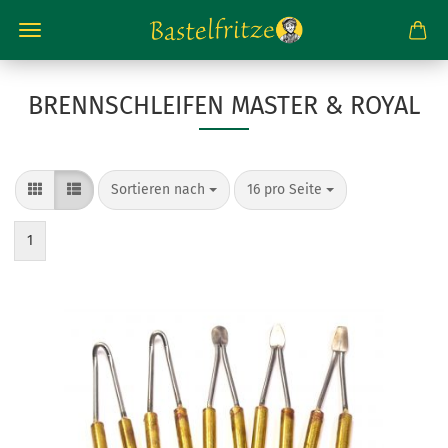
BRENNSCHLEIFEN MASTER & ROYAL
Sortieren nach
pro Seite
Sortieren nach
16 pro Seite
1