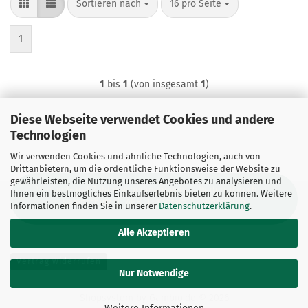
Sortieren nach
pro Seite
Sortieren nach
16 pro Seite
1
1
bis
1
(von insgesamt
1
)
Diese Webseite verwendet Cookies und andere
Technologien
Wir verwenden Cookies und ähnliche Technologien, auch von
Drittanbietern, um die ordentliche Funktionsweise der Website zu
gewährleisten, die Nutzung unseres Angebotes zu analysieren und
Versand-und Zahlungsbedingungen
|
Widerrufsrecht
|
Ihnen ein bestmögliches Einkaufserlebnis bieten zu können. Weitere
Datenschutz
|
AGB
|
Kontakt
|
Impressum
Informationen finden Sie in unserer
Datenschutzerklärung
.
Alle Akzeptieren
Vertrag widerrufen
Nur Notwendige
Shopsystem
by Gambio.de © 2026